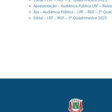
Apresentação – Audiência Pública LRF – Relat
Ata – Audiência Pública – LRF – RGF – 3º Qu
Edital – LRF – RGF – 3º Quadrimestre 2025