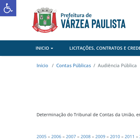
Abrir a barra de ferramentas
Skip
to
content
INICIO
LICITAÇÕES, CONTRATOS E CRE
Início
/
Contas Públicas
/
Audiência Pública
Determinação do Tribunal de Contas da União, 
2005
–
2006
–
2007
–
2008
–
2009
–
2010
–
2011
–