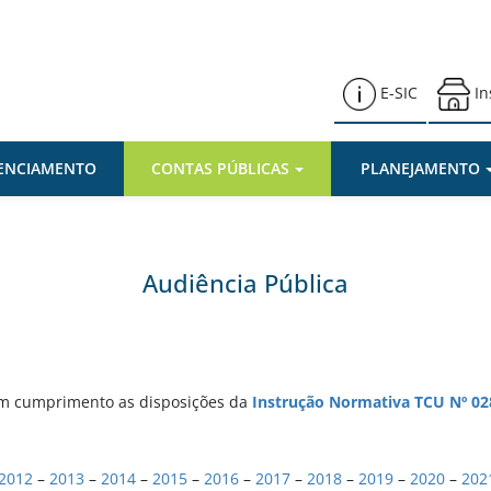
Transparência – Várzea Paulista
E-SIC
In
DENCIAMENTO
CONTAS PÚBLICAS
PLANEJAMENTO
Audiência Pública
em cumprimento as disposições da
Instrução Normativa TCU Nº 02
2012
–
2013
–
2014
–
2015
–
2016
–
2017
–
2018
–
2019
–
2020
–
202