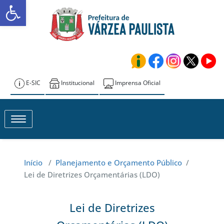
Abrir a barra de ferramentas
Skip
to
Transparência –
content
Várzea Paulista
E-SIC
Institucional
Imprensa Oficial
Toggle navigation
Início
/
Planejamento e Orçamento Público
/
Lei de Diretrizes Orçamentárias (LDO)
Lei de Diretrizes