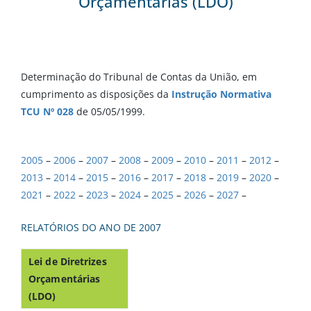
Orçamentárias (LDO)
Determinação do Tribunal de Contas da União, em
cumprimento as disposições da
Instrução Normativa
TCU Nº 028
de 05/05/1999.
2005
–
2006
–
2007
–
2008
–
2009
–
2010
–
2011
–
2012
–
2013
–
2014
–
2015
–
2016
–
2017
–
2018
–
2019
–
2020
–
2021
–
2022
–
2023
–
2024
–
2025
–
2026
–
2027
–
RELATÓRIOS DO ANO DE 2007
Lei de Diretrizes
Orçamentárias
(LDO)