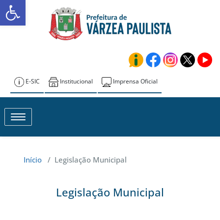
Abrir a barra de ferramentas
Skip
to
Transparência –
content
Várzea Paulista
E-SIC
Institucional
Imprensa Oficial
Toggle navigation
Início
/
Legislação Municipal
Legislação Municipal